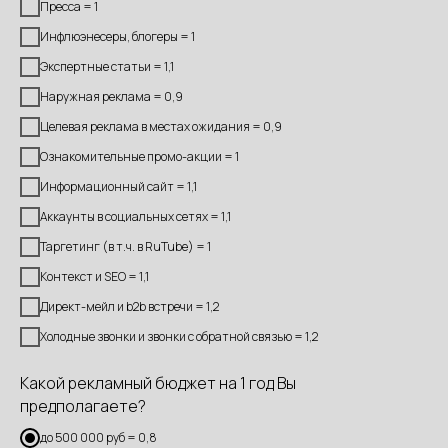
Пресса = 1
Инфлюэнесеры, блогеры = 1
Экспертные статьи = 1,1
Наружная реклама = 0,9
Целевая реклама в местах ожидания = 0,9
Ознакомительные промо-акции = 1
Информационный сайт = 1,1
Аккаунты в социальных сетях = 1,1
Таргетинг (в т.ч. в RuTube) = 1
Контекст и SEO = 1,1
Директ-мейл и b2b встречи = 1,2
Холодные звонки и звонки с обратной связью = 1,2
Какой рекламный бюджет на 1 год Вы
предполагаете?
до 500 000 руб = 0,8