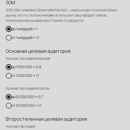
SОM
SOM (Serviceable & Obtainable Market) — реально достижимый объем
рынка: это то, сколько человек используют ваш продукт сейчас,
помноженное на среднюю стоимость продукта.
до 1 млрд руб = 1
от 1 млрд руб = 1,1
Основная целевая аудитория
Количество людей в Москве
до 1 000 000 = 0,8
от 1 000 000 = 1,1
Количество людей в России
до 10 000 000 = 0,7
от 10 000 000 = 1,1
Второстепенная целевая аудитория
Количество людей