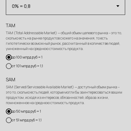
TAM
TAM (Total Addressable Market) — общий объем целевого рынка – это то,
сколько есть на рынке продуктов схожего назначения, то есть
гипотетически возможный рынок, рассчитанный в количестве людей,
умноженный на среднюю стоимость продукта.
до 100 млрд руб = 1
от 101 млрд руб = 1,1
SAM
SAM (Served/Serviceable Available Market) — доступный объем рынка –
это то, сколько есть людей, которые могли бы заинтересоваться вашим
продуктом, исходя из интересов, обязанностей, образа жизни,
помноженное на среднюю стоимость продукта.
до 50 млрд руб = 1
от 51 млрд руб = 1,1