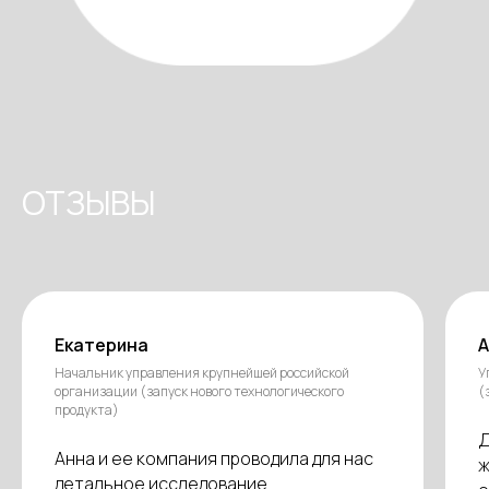
ОТЗЫВЫ
Екатерина
А
Начальник управления крупнейшей российской
У
организации (запуск нового технологического
(
продукта)
Д
Анна и ее компания проводила для нас
ж
детальное исследование